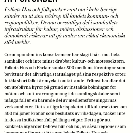
Folkets Hus och folkparker runt om i hela Sverige
sänder nu ut sina nödrop till landets kommun- och
regionpolitiker. Denna oersättliga del i samhällets
infrastruktur för kultur, möten, diskussioner och
demokrati riskerar att gå under om riktat ekonomiskt
stöd uteblir.
Coronapandemins konsekvenser har slagit hårt mot hela
samhället och inte minst drabbat kultur- och mötessektorn.
Folkets Hus och Parker samlar 500 medlemsföreningar som
bevittnar det allvarliga statusläget på sina respektive orter.
Intäktsbortfallet är mycket omfattande. Främst handlar det
om uteblivna hyror på grund av inställda bokningar för
möten och kulturarrangemang i de samlingslokaler som i
många fall är en bärande del av medlemsföreningarnas
verksamheter. Det statliga krispaketet till kultursektorn om
500 miljoner kronor som beslutats av riksdagen, täcker inte
in dessa intäktsbortfall på långa vägar. Detta gör att
konkreta åtgärder behövs här och nu, av såväl regioner som