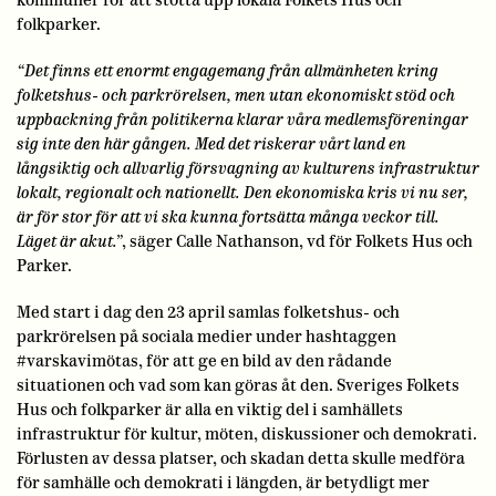
kommuner för att stötta upp lokala Folkets Hus och
folkparker.
“Det finns ett enormt engagemang från allmänheten kring
folketshus- och parkrörelsen, men utan ekonomiskt stöd och
uppbackning från politikerna klarar våra medlemsföreningar
sig inte den här gången. Med det riskerar vårt land en
långsiktig och allvarlig försvagning av kulturens infrastruktur
lokalt, regionalt och nationellt. Den ekonomiska kris vi nu ser,
är för stor för att vi ska kunna fortsätta många veckor till.
Läget är akut.”
, säger Calle Nathanson, vd för Folkets Hus och
Parker.
Med start i dag den 23 april samlas folketshus- och
parkrörelsen på sociala medier under hashtaggen
#varskavimötas, för att ge en bild av den rådande
situationen och vad som kan göras åt den. Sveriges Folkets
Hus och folkparker är alla en viktig del i samhällets
infrastruktur för kultur, möten, diskussioner och demokrati.
Förlusten av dessa platser, och skadan detta skulle medföra
för samhälle och demokrati i längden, är betydligt mer