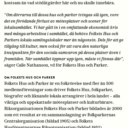
kostsam än vad stödåtgärder här och nu skulle innebära.
“
Om dörrarna till dessa hus och parker tvingas slå igen, vore
det en förödande förlust av mötesplatser och scener för
lokalsamhället. Vi har gått in i en omfattande ekonomisk kris
med många arbetslösa i samhället, då behövs Folkets Hus och
Parkers lokala samlingslokaler mer än någonsin. Dels för att ge
tillgång till kultur, men också för att vara den naturliga
knutpunkten för den sociala samvaron på dessa platser även i
framtiden. När samhället öppnar upp igen, måste vi finnas där
”,
säger Calle Nathanson, vd för Folkets Hus och Parker.
OM FOLKETS HUS OCH PARKER
Folkets Hus och Parker är en folkrörelse med fler än 500
medlemsföreningar som driver Folkets Hus, folkparker,
biografer och liknande lokala arrangörer i hela landet – alla
viktiga och uppskattade mötesplatser och kulturbärare.
Riksorganisationen Folkets Hus och Parker bildades år 2000
som ett resultat av en sammanslagning av Folkparkernas
Centralorganisation (bildad 1905) och Folkets
Husföreningarnas Riksorganisation (bildad 1932).