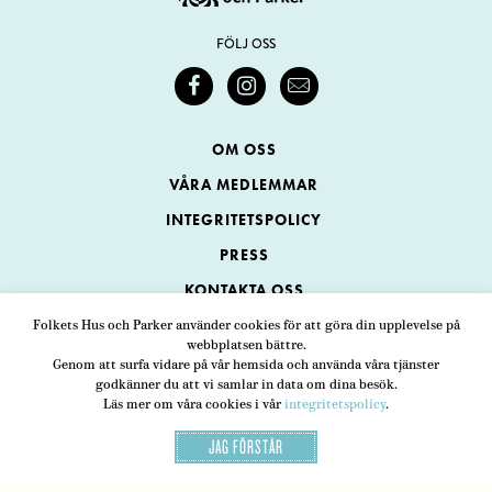
FÖLJ OSS
OM OSS
VÅRA MEDLEMMAR
INTEGRITETSPOLICY
PRESS
KONTAKTA OSS
Folkets Hus och Parker använder cookies för att göra din upplevelse på
webbplatsen bättre.
Folkets Hus och Parker
Genom att surfa vidare på vår hemsida och använda våra tjänster
Swedenborgsgatan 1
ADRESS
godkänner du att vi samlar in data om dina besök.
Läs mer om våra cookies i vår
integritetspolicy
.
118 48 Stockholm
JAG FÖRSTÅR
08-452 25 00
TELEFON