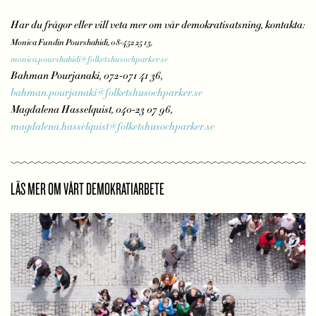
Har du frågor eller vill veta mer om vår demokratisatsning, kontakta:
Monica Fundin Pourshahidi, 08-452 25 13,
monica.pourshahidi@folketshusochparker.se
Bahman Pourjanaki, 072-071 41 36,
bahman.pourjanaki@folketshusochparker.se
Magdalena Hasselquist, 040-23 07 96,
magdalena.hasselquist@folketshusochparker.se
LÄS MER OM VÅRT DEMOKRATIARBETE