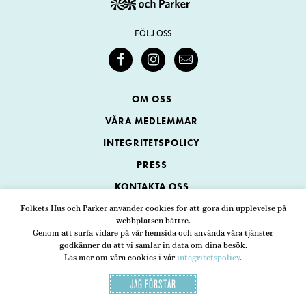
FÖLJ OSS
OM OSS
VÅRA MEDLEMMAR
INTEGRITETSPOLICY
PRESS
KONTAKTA OSS
Folkets Hus och Parker använder cookies för att göra din upplevelse på
webbplatsen bättre.
Folkets Hus och Parker
Genom att surfa vidare på vår hemsida och använda våra tjänster
Swedenborgsgatan 1
ADRESS
godkänner du att vi samlar in data om dina besök.
Läs mer om våra cookies i vår
integritetspolicy
.
118 48 Stockholm
JAG FÖRSTÅR
08-452 25 00
TELEFON