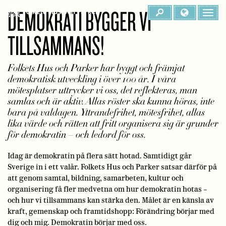
DEMOKRATI BYGGER VI
TILLSAMMANS!
Folkets Hus och Parker har byggt och främjat
demokratisk utveckling i över 100 år. I våra
mötesplatser uttrycker vi oss, det reflekteras, man
samlas och är aktiv. Allas röster ska kunna höras, inte
bara på valdagen. Yttrandefrihet, mötesfrihet, allas
lika värde och rätten att fritt organisera sig är grunder
för demokratin – och ledord för oss.
Idag är demokratin på flera sätt hotad. Samtidigt går
Sverige in i ett valår. Folkets Hus och Parker satsar därför på
att genom samtal, bildning, samarbeten, kultur och
organisering få fler medvetna om hur demokratin hotas –
och hur vi tillsammans kan stärka den. Målet är en känsla av
kraft, gemenskap och framtidshopp: Förändring börjar med
dig och mig. Demokratin börjar med oss.