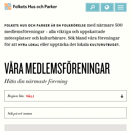
med närmare 500
FOLKETS HUS OCH PARKER ÄR EN FOLKRÖRELSE
medlemsföreningar – alla viktiga och uppskattade
mötesplatser och kulturbärare. Sök bland våra föreningar
för att
eller upptäcka det lokala
.
HYRA LOKAL
KULTURUTBUDET
VÅRA MEDLEMSFÖRENINGAR
Hitta din närmaste förening
Region/län:
Sök
S
på
ort/namn