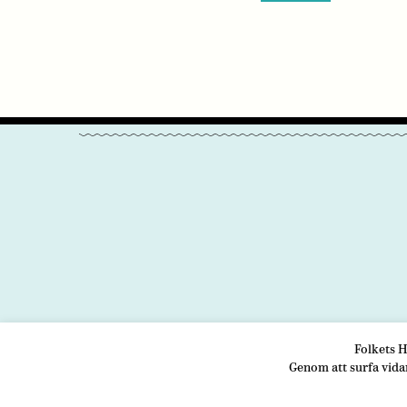
Folkets H
OM OSS
VÅRA
Genom att surfa vida
Folk