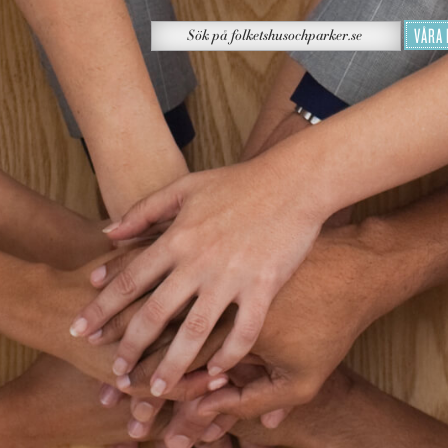
Sök
VÅRA
Sök
på
folketshusochparker.se