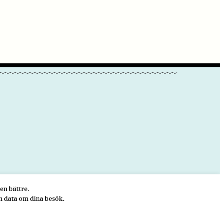
en bättre.
KONTAKTA OSS
n data om dina besök.
5 00