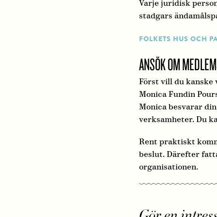
Varje juridisk pers
stadgars ändamålsp
FOLKETS HUS OCH P
ANSÖK OM MEDLEM
Först vill du kanske
Monica Fundin Pours
Monica besvarar dina
verksamheter. Du ka
Rent praktiskt komme
beslut. Därefter fat
organisationen.
Gör en intre