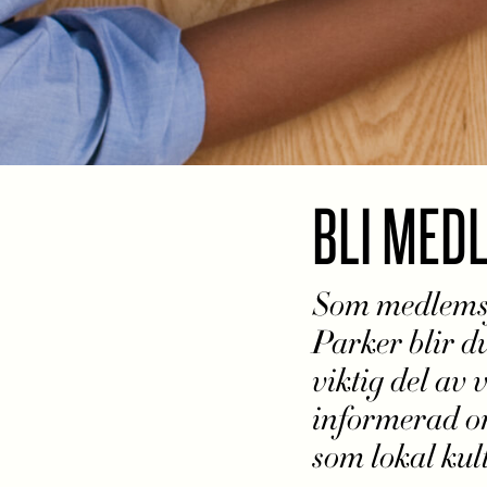
BLI MED
Som medlemsf
Parker blir d
viktig del av
informerad om
som lokal kul