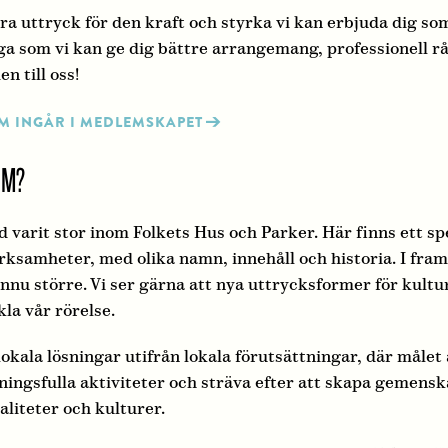
ra uttryck för den kraft och styrka vi kan erbjuda dig s
ga som vi kan ge dig bättre arrangemang, professionell r
 till oss!
M INGÅR I MEDLEMSKAPET
EM?
d varit stor inom Folkets Hus och Parker. Här finns ett s
ksamheter, med olika namn, innehåll och historia. I fram
nnu större. Vi ser gärna att nya uttrycksformer för kultur 
la vår rörelse.
kala lösningar utifrån lokala förutsättningar, där målet 
ingsfulla aktiviteter och sträva efter att skapa gemens
aliteter och kulturer.