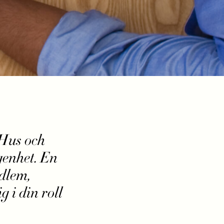
 Hus och
genhet. En
edlem,
 i din roll