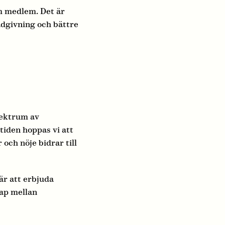
om medlem. Det är
ådgivning och bättre
pektrum av
tiden hoppas vi att
och nöje bidrar till
är att erbjuda
kap mellan