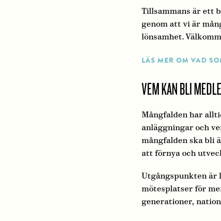
Tillsammans är ett b
genom att vi är mån
lönsamhet. Välkommen
LÄS MER OM VAD SO
VEM KAN BLI MEDL
Mångfalden har allti
anläggningar och ver
mångfalden ska bli ä
att förnya och utveck
Utgångspunkten är lo
mötesplatser för men
generationer, nation