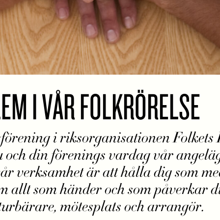
LEM I VÅR FOLKRÖRELSE
örening i riksorganisationen Folkets
u och din förenings vardag vår angelä
 vår verksamhet är att hålla dig som m
 allt som händer och som påverkar dig
turbärare, mötesplats och arrangör.