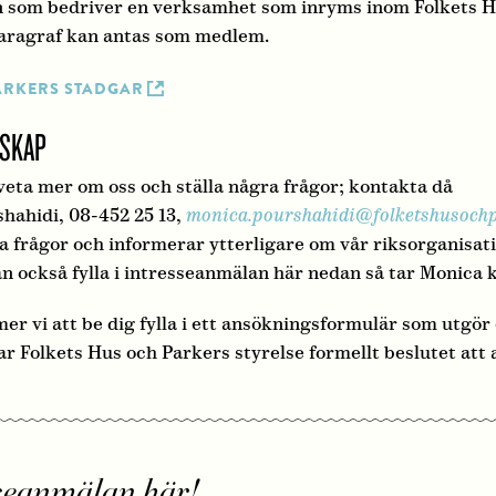
on som bedriver en verksamhet som inryms inom Folkets 
aragraf kan antas som medlem.
ARKERS STADGAR
SKAP
 veta mer om oss och ställa några frågor; kontakta då
hahidi, 08-452 25 13,
monica.pourshahidi@folketshusochp
 frågor och informerar ytterligare om vår riksorganisat
n också fylla i intresseanmälan här nedan så tar Monica 
r vi att be dig fylla i ett ansökningsformulär som utgör 
tar Folkets Hus och Parkers styrelse formellt beslutet att 
sseanmälan här!