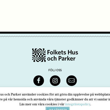
FÖLJ OSS
us och Parker använder cookies för att göra din upplevelse på webbplats
 MEDLEMMAR
INTEGRITETSPOLICY
PRESS
re på vår hemsida och använda våra tjänster godkänner du att vi samlar i
Läs mer om våra cookies i vår
integritetspolicy
.
ets Hus och Parker
ADRESS
Swedenborgsgatan 1
118 48 Stockholm
TELEFON
08-452 2