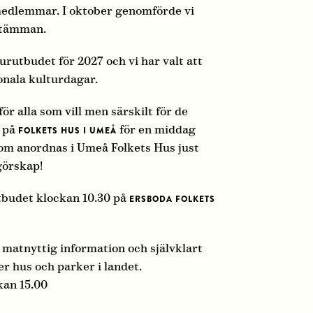
medlemmar. I oktober genomförde vi
stämman.
urutbudet för 2027 och vi har valt att
onala kulturdagar.
ör alla som vill men särskilt för de
 på
för en middag
FOLKETS HUS I UMEÅ
som anordnas i Umeå Folkets Hus just
ngörskap!
tbudet klockan 10.30 på
ERSBODA FOLKETS
atnyttig information och självklart
r hus och parker i landet.
kan 15.00