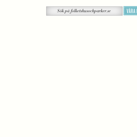
Sök
VÅRA
Sök
på
folketshusochparker.se