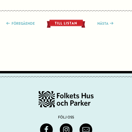
TILL LISTAN
FÖREGÅENDE
NÄSTA
FÖLJ OSS