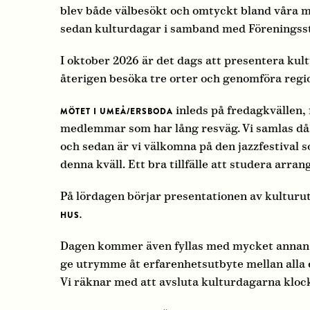
blev både välbesökt och omtyckt bland våra 
sedan kulturdagar i samband med Förenings
I oktober 2026 är det dags att presentera kult
återigen besöka tre orter och genomföra regi
inleds på fredagkvällen, f
MÖTET I UMEÅ/ERSBODA
medlemmar som har lång resväg. Vi samlas då
och sedan är vi välkomna på den jazzfestival 
denna kväll. Ett bra tillfälle att studera arra
På lördagen börjar presentationen av kulturu
HUS.
Dagen kommer även fyllas med mycket annan m
ge utrymme åt erfarenhetsutbyte mellan alla e
Vi räknar med att avsluta kulturdagarna kloc