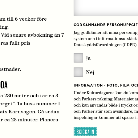
m till 6 veckor före
GODKÄNNANDE PERSONUPPGIF
ing.
Jag godkänner att mina personupp
 Vid senare avbokning än 7
system och i informationsutskick 
s fullt pris‎
Dataskyddsförordningen (GDPR).
Ja
ostnader.
Nej
ODA
INFORMATION - FOTO, FILM OC
Under Kulturdagarna kan du komma
ca 230 meter och tar ca 3
och Parkers räkning. Materialet ä
orget”. Ta buss nummer 1
och kan användas både i tryckt och
lats Kärnvägen. Gå sedan
och Parker står som avsändare, men
inspelningar kommer att sparas i 
ar ca 23 minuter. Planera
SKICKA IN