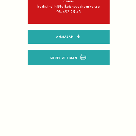
anna-
karin.thelin@folketshusochparker.se
08-452 25 43
ANMÄLAN
SKRIV UT SIDAN