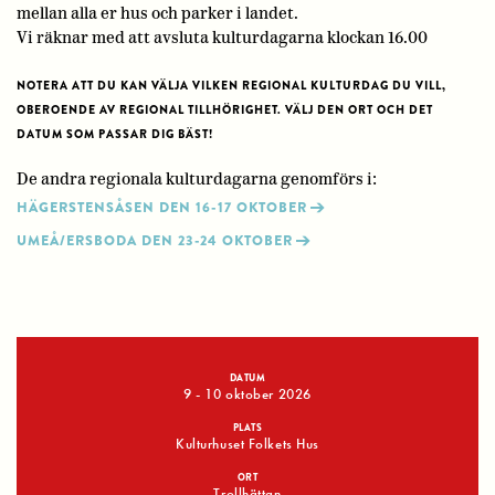
mellan alla er hus och parker i landet.
Vi räknar med att avsluta kulturdagarna klockan 16.00
NOTERA ATT DU KAN VÄLJA VILKEN REGIONAL KULTURDAG DU VILL,
OBEROENDE AV REGIONAL TILLHÖRIGHET.
VÄLJ DEN ORT OCH DET
DATUM SOM PASSAR DIG BÄST!
De andra regionala kulturdagarna genomförs i:
HÄGERSTENSÅSEN DEN 16-17 OKTOBER
UMEÅ/ERSBODA DEN 23-24 OKTOBER
DATUM
9 - 10 oktober 2026
PLATS
Kulturhuset Folkets Hus
ORT
Trollhättan