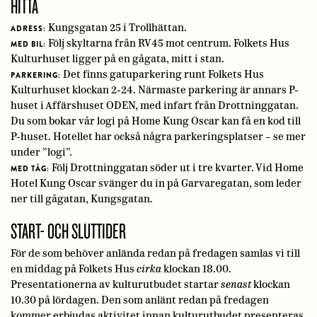
HITTA
Kungsgatan 25 i Trollhättan.
ADRESS:
Följ skyltarna från RV45 mot centrum. Folkets Hus
MED BIL:
Kulturhuset ligger på en gågata, mitt i stan.
Det finns gatuparkering runt Folkets Hus
PARKERING:
Kulturhuset klockan 2-24. Närmaste parkering är annars P-
huset i Affärshuset ODEN, med infart från Drottninggatan.
Du som bokar vår logi på Home Kung Oscar kan få en kod till
P-huset. Hotellet har också några parkeringsplatser – se mer
under ”logi”.
Följ Drottninggatan söder ut i tre kvarter. Vid Home
MED TÅG:
Hotel Kung Oscar svänger du in på Garvaregatan, som leder
ner till gågatan, Kungsgatan.
START- OCH SLUTTIDER
För de som behöver anlända redan på fredagen samlas vi till
en middag på Folkets Hus
cirka
klockan 18.00.
Presentationerna av kulturutbudet startar
senast
klockan
10.30 på lördagen. Den som anlänt redan på fredagen
kommer erbjudas aktivitet innan kulturutbudet presenteras.