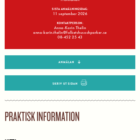
SISTA ANMÄLNINGSDAG:
11 september 2026
KONTAKTPERSON:
Anna-Karin Thelin
anna-karin.thelin@folketshusochparker.se
08-452 25 43
ANMÄLAN
SKRIV UT SIDAN
PRAKTISK INFORMATION