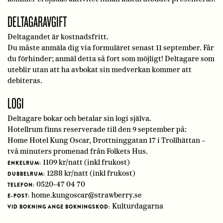
DELTAGARAVGIFT
Deltagandet är kostnadsfritt.
Du måste anmäla dig via formuläret senast 11 september. Får
du förhinder; anmäl detta så fort som möjligt! Deltagare som
uteblir utan att ha avbokat sin medverkan kommer att
debiteras.
LOGI
Deltagare bokar och betalar sin logi själva.
Hotellrum finns reserverade till den 9 september på:
Home Hotel Kung Oscar, Drottninggatan 17 i Trollhättan –
två minuters promenad från Folkets Hus.
1109 kr/natt (inkl frukost)
ENKELRUM:
1288 kr/natt (inkl frukost)
DUBBELRUM:
0520-47 04 70
TELEFON:
home.kungoscar@strawberry.se
E-POST:
Kulturdagarna
VID BOKNING ANGE BOKNINGSKOD: