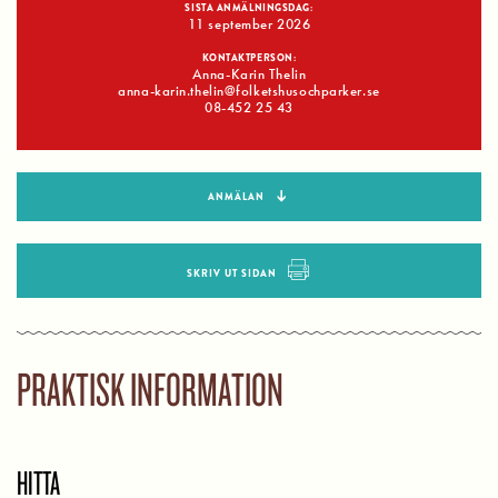
SISTA ANMÄLNINGSDAG:
11 september 2026
KONTAKTPERSON:
Anna-Karin Thelin
anna-karin.thelin@folketshusochparker.se
08-452 25 43
ANMÄLAN
SKRIV UT SIDAN
PRAKTISK INFORMATION
HITTA