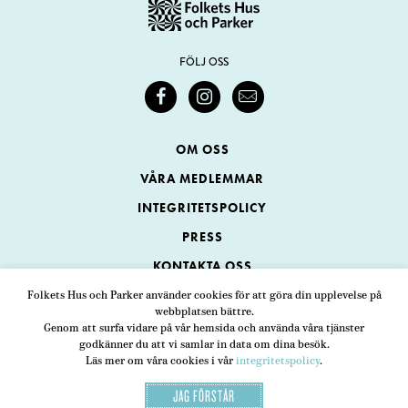
FÖLJ OSS
OM OSS
VÅRA MEDLEMMAR
INTEGRITETSPOLICY
PRESS
KONTAKTA OSS
Folkets Hus och Parker använder cookies för att göra din upplevelse på
webbplatsen bättre.
Folkets Hus och Parker
Genom att surfa vidare på vår hemsida och använda våra tjänster
Swedenborgsgatan 1
ADRESS
godkänner du att vi samlar in data om dina besök.
Läs mer om våra cookies i vår
integritetspolicy
.
118 48 Stockholm
JAG FÖRSTÅR
08-452 25 00
TELEFON