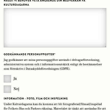
NÅGOT VI BEHÖVER VETA ANGÅENDE DIN MEDVERKAN PÅ
KULTURDAGARNA
GODKÄNNANDE PERSONUPPGIFTER
*
Jag godkänner att mina personuppgifter används i deltagarförteckning,
administrativa system och i informationsutskick enligt de bestämmelser
som föreskrivs i Dataskyddsförordningen (GDPR).
Ja
Nej
INFORMATION - FOTO, FILM OCH INSPELNING
Under Kulturdagarna kan du komma att bli fotograferad/filmad/inspelad
för Folkets Hus och Parkers räkning. Materialet är tänkt att användas för att