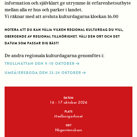
information och självklart ge utrymme åt erfarenhetsutbyte
mellan alla er hus och parker i landet.
Vi räknar med att avsluta kulturdagarna klockan 16.00
NOTERA ATT DU KAN VÄLJA VILKEN REGIONAL KULTURDAG DU VILL,
OBEROENDE AV REGIONAL TILLHÖRIGHET.
VÄLJ DEN ORT OCH DET
DATUM SOM PASSAR DIG BÄST!
De andra regionala kulturdagarna genomförs i:
TROLLHÄTTAN DEN 9-10 OKTOBER
UMEÅ/ERSBODA DEN 23-24 OKTOBER
DATUM
16 - 17 oktober 2026
PLATS
Medborgarhuset
ORT
Hägerstensåsen