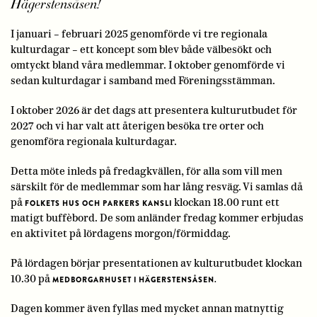
Hägerstensåsen!
I januari – februari 2025 genomförde vi tre regionala
kulturdagar – ett koncept som blev både välbesökt och
omtyckt bland våra medlemmar. I oktober genomförde vi
sedan kulturdagar i samband med Föreningsstämman.
I oktober 2026 är det dags att presentera kulturutbudet för
2027 och vi har valt att återigen besöka tre orter och
genomföra regionala kulturdagar.
Detta möte inleds på fredagkvällen, för alla som vill men
särskilt för de medlemmar som har lång resväg. Vi samlas då
på
klockan 18.00 runt ett
FOLKETS HUS OCH PARKERS KANSLI
matigt buffèbord. De som anländer fredag kommer erbjudas
en aktivitet på lördagens morgon/förmiddag.
På lördagen börjar presentationen av kulturutbudet klockan
10.30 på
MEDBORGARHUSET I HÄGERSTENSÅSEN.
Dagen kommer även fyllas med mycket annan matnyttig