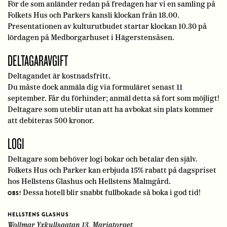
För de som anländer redan på fredagen har vi en samling på
Folkets Hus och Parkers kansli klockan från 18.00.
Presentationen av kulturutbudet startar klockan 10.30 på
lördagen på Medborgarhuset i Hägerstensåsen.
DELTAGARAVGIFT
Deltagandet är kostnadsfritt.
Du måste dock anmäla dig via formuläret senast 11
september. Får du förhinder; anmäl detta så fort som möjligt!
Deltagare som uteblir utan att ha avbokat sin plats kommer
att debiteras 500 kronor.
LOGI
Deltagare som behöver logi bokar och betalar den själv.
Folkets Hus och Parker kan erbjuda 15% rabatt på dagspriset
hos Hellstens Glashus och Hellstens Malmgård.
Dessa hotell blir snabbt fullbokade så boka i god tid!
OBS!
HELLSTENS GLASHUS
Wollmar Yxkullsgatan 13, Mariatorget