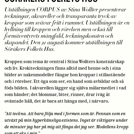
Utställningen CORPUS av Stina Wollter presenterar
teckningar, akvareller och transparanta tryck av
kroppar som svävar fritt i rummet. Utställningen är en
hyllning till kroppen och rörelsen men också till
formäventyrets mångfald, teckningskonsten och
skapandet. Den 21 augusti kommer utställningen till
Söråkers Folkets Hus.
Kroppen som tema är central i Stina Wollters konstnärskap
och liv. Krokiteckningen finns alltid med henne och i sina
bilder av nakenmodeller fångar hon kroppar i stillastående
och i rörelser. Ett öga som ser, en hand som avbildar och så
föds bilden. I akvarellen lägger sig själva målarmediet i vad
som händer; det blommar, biter, rinner, drar iväg åt
oväntade håll, det är bara att hänga med, i närvaro.
”Att teckna. Att bara följa med i formen som är. Pennan som en
utväxt på min hyperkänsliga existens. Inget är viktigare under
de minuter jag har på mig att fånga det jag ser. Modellens kropp
som ett eko i min.”