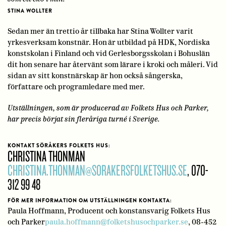
STINA WOLLTER
Sedan mer än trettio år tillbaka har Stina Wollter varit
yrkesverksam konstnär. Hon är utbildad på HDK, Nordiska
konstskolan i Finland och vid Gerlesborgsskolan i Bohuslän
dit hon senare har återvänt som lärare i kroki och måleri. Vid
sidan av sitt konstnärskap är hon också sångerska,
författare och programledare med mer.
Utställningen, som är producerad av Folkets Hus och Parker,
har precis börjat sin fleråriga turné i Sverige.
KONTAKT SÖRÅKERS FOLKETS HUS:
CHRISTINA THONMAN
CHRISTINA.THONMAN@SORAKERSFOLKETSHUS.SE
, 070-
312 99 48
FÖR MER INFORMATION OM UTSTÄLLNINGEN KONTAKTA:
Paula Hoffmann, Producent och konstansvarig Folkets Hus
och Parker
paula.hoffmann@folketshusochparker.se
, 08-452