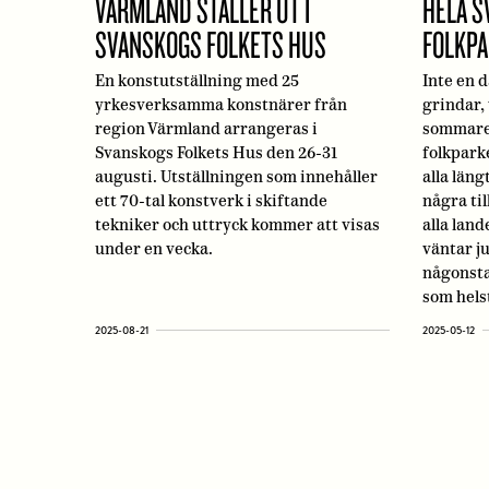
VÄRMLAND STÄLLER UT I
HELA S
SVANSKOGS FOLKETS HUS
FOLKP
En konstutställning med 25
Inte en 
yrkesverksamma konstnärer från
grindar, 
region Värmland arrangeras i
sommaren
Svanskogs Folkets Hus den 26-31
folkpark
augusti. Utställningen som innehåller
alla läng
ett 70-tal konstverk i skiftande
några til
tekniker och uttryck kommer att visas
alla lan
under en vecka.
väntar j
någonsta
som helst
2025-08-21
2025-05-12