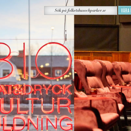
Sök
VÅRA
Sök
på
folketshusochparker.se