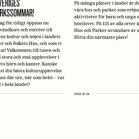
VERIGES
På många platser i landet är d
ARKSSOMMAR!
våra hus och parker som erbju
aktiviteter för barn och unga
dag för tidigt öppnas nu
höstlovet. På 125 av alla orter 
vändkors och entréer till
Hus och Parker avsändare av 
s kultur och nöjen i landets
Hitta din närmaste plats!
er och Folkets Hus, och som vi
tat! Välkommen till tusen och
l stora och små upplevelser i
dets hörn och kanter. Kanske
ust din bästa kulturupplevelse
ns där ute, när som helst – var
 i hela landet?
2024-10-24