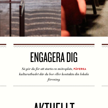
ENGAGERA DIG
Så gör du för att starta en mötesplats,
PÅVERKA
kulturutbudet där du bor eller kontakta din lokala
förening.