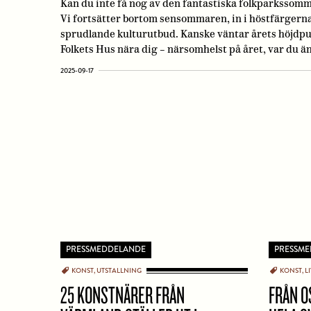
Kan du inte få nog av den fantastiska folkparkssomm
Vi fortsätter bortom sensommaren, in i höstfärgern
sprudlande kulturutbud. Kanske väntar årets höjdpunk
Folkets Hus nära dig – närsomhelst på året, var du än
2025-09-17
PRESSMEDDELANDE
PRESSM
KONST
UTSTALLNING
KONST
L
25 KONSTNÄRER FRÅN
FRÅN OS