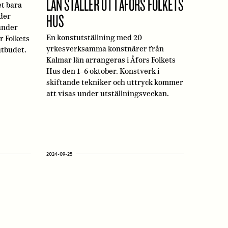
LÄN STÄLLER UT I ÅFORS FOLKETS
et bara
HUS
der
 under
En konstutställning med 20
är Folkets
yrkesverksamma konstnärer från
utbudet.
Kalmar län arrangeras i Åfors Folkets
Hus den 1–6 oktober. Konstverk i
skiftande tekniker och uttryck kommer
att visas under utställningsveckan.
2024-09-25