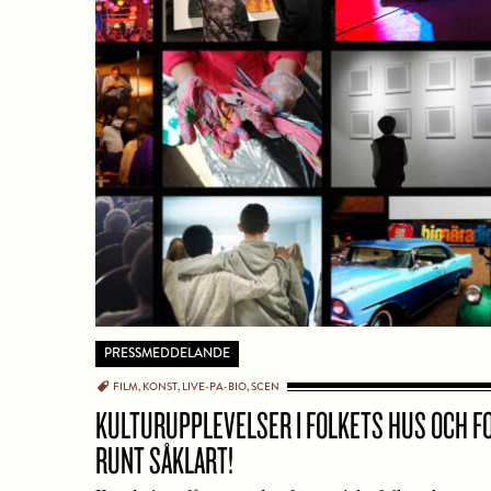
PRESSMEDDELANDE
FILM
KONST
LIVE-PA-BIO
SCEN
KULTURUPPLEVELSER I FOLKETS HUS OCH F
RUNT SÅKLART!