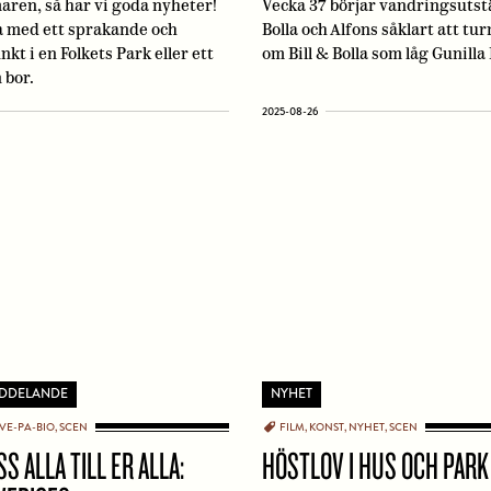
aren, så har vi goda nyheter!
Vecka 37 börjar vandringsutstä
a med ett sprakande och
Bolla och Alfons såklart att t
t i en Folkets Park eller ett
om Bill & Bolla som låg Gunill
 bor.
2025-08-26
EDDELANDE
NYHET
IVE-PA-BIO
SCEN
FILM
KONST
NYHET
SCEN
S ALLA TILL ER ALLA:
HÖSTLOV I HUS OCH PARK