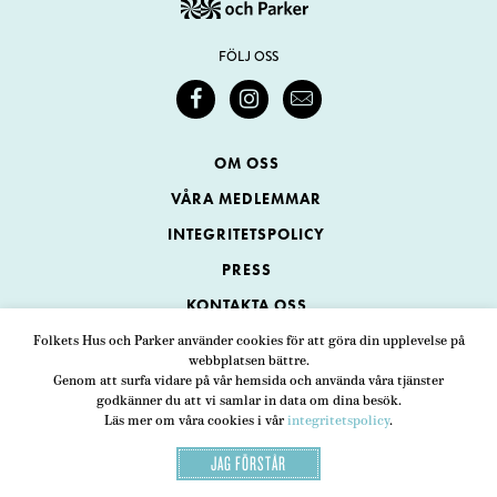
FÖLJ OSS
OM OSS
VÅRA MEDLEMMAR
INTEGRITETSPOLICY
PRESS
KONTAKTA OSS
Folkets Hus och Parker använder cookies för att göra din upplevelse på
webbplatsen bättre.
Folkets Hus och Parker
Genom att surfa vidare på vår hemsida och använda våra tjänster
Swedenborgsgatan 1
ADRESS
godkänner du att vi samlar in data om dina besök.
Läs mer om våra cookies i vår
integritetspolicy
.
118 48 Stockholm
JAG FÖRSTÅR
08-452 25 00
TELEFON