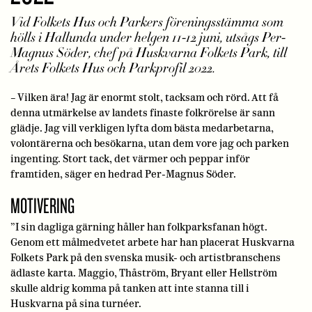
Vid Folkets Hus och Parkers föreningsstämma som
hölls i Hallunda under helgen 11-12 juni, utsågs Per-
Magnus Söder, chef på Huskvarna Folkets Park, till
Årets Folkets Hus och Parkprofil 2022.
– Vilken ära! Jag är enormt stolt, tacksam och rörd. Att få
denna utmärkelse av landets finaste folkrörelse är sann
glädje. Jag vill verkligen lyfta dom bästa medarbetarna,
volontärerna och besökarna, utan dem vore jag och parken
ingenting. Stort tack, det värmer och peppar inför
framtiden, säger en hedrad Per-Magnus Söder.
MOTIVERING
”I sin dagliga gärning håller han folkparksfanan högt.
Genom ett målmedvetet arbete har han placerat Huskvarna
Folkets Park på den svenska musik- och artistbranschens
ädlaste karta. Maggio, Thåström, Bryant eller Hellström
skulle aldrig komma på tanken att inte stanna till i
Huskvarna på sina turnéer.