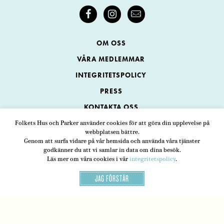
OM OSS
VÅRA MEDLEMMAR
INTEGRITETSPOLICY
PRESS
KONTAKTA OSS
Folkets Hus och Parker använder cookies för att göra din upplevelse på
webbplatsen bättre.
Folkets Hus och Parker
Genom att surfa vidare på vår hemsida och använda våra tjänster
Swedenborgsgatan 1
ADRESS
godkänner du att vi samlar in data om dina besök.
Läs mer om våra cookies i vår
integritetspolicy
.
118 48 Stockholm
JAG FÖRSTÅR
08-452 25 00
TELEFON