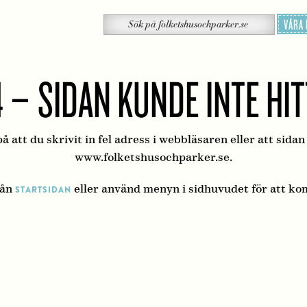
Sök
VÅRA
Sök
på
folketshusochparker.se
 – SIDAN KUNDE INTE HI
å att du skrivit in fel adress i webbläsaren eller att sidan
www.folketshusochparker.se.
rån
eller använd menyn i sidhuvudet för att ko
STARTSIDAN