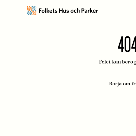
404
Felet kan bero p
Börja om f