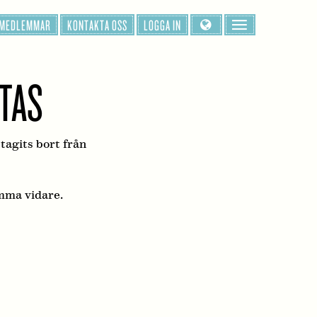
 MEDLEMMAR
KONTAKTA OSS
LOGGA IN
TTAS
 tagits bort från
mma vidare.