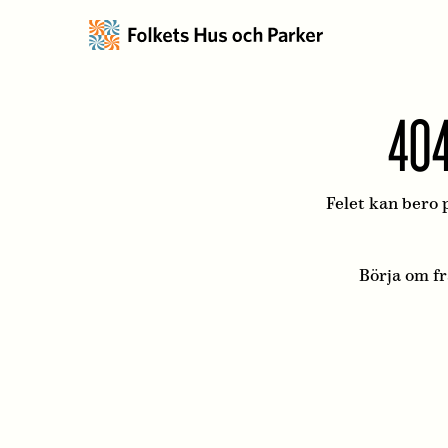
404
Felet kan bero p
Börja om f