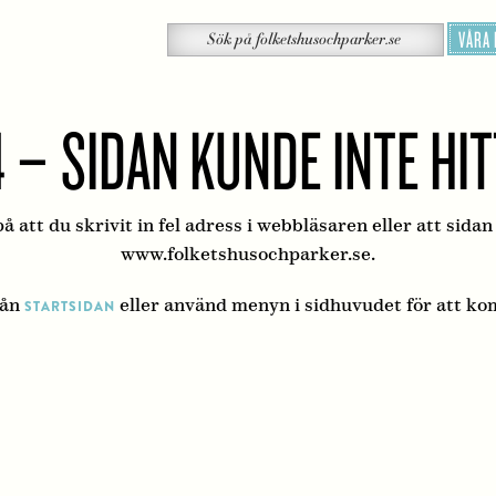
Sök
VÅRA
Sök
på
folketshusochparker.se
 – SIDAN KUNDE INTE HI
å att du skrivit in fel adress i webbläsaren eller att sidan
www.folketshusochparker.se.
rån
eller använd menyn i sidhuvudet för att ko
STARTSIDAN