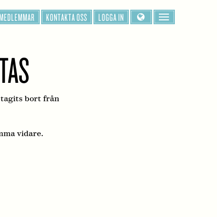
 MEDLEMMAR
KONTAKTA OSS
LOGGA IN
TTAS
 tagits bort från
mma vidare.