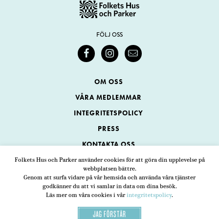
FÖLJ OSS
OM OSS
VÅRA MEDLEMMAR
INTEGRITETSPOLICY
PRESS
KONTAKTA OSS
Folkets Hus och Parker använder cookies för att göra din upplevelse på
webbplatsen bättre.
Folkets Hus och Parker
Genom att surfa vidare på vår hemsida och använda våra tjänster
Swedenborgsgatan 1
ADRESS
godkänner du att vi samlar in data om dina besök.
Läs mer om våra cookies i vår
integritetspolicy
.
118 48 Stockholm
JAG FÖRSTÅR
08-452 25 00
TELEFON