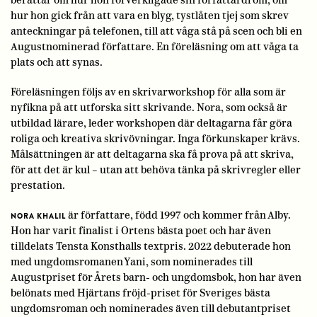
berättar om hur hon förverkligade sin författardröm, om
hur hon gick från att vara en blyg, tystlåten tjej som skrev
anteckningar på telefonen, till att våga stå på scen och bli en
Augustnominerad författare. En föreläsning om att våga ta
plats och att synas.
Föreläsningen följs av en skrivarworkshop för alla som är
nyfikna på att utforska sitt skrivande. Nora, som också är
utbildad lärare, leder workshopen där deltagarna får göra
roliga och kreativa skrivövningar. Inga förkunskaper krävs.
Målsättningen är att deltagarna ska få prova på att skriva,
för att det är kul – utan att behöva tänka på skrivregler eller
prestation.
är författare, född 1997 och kommer från Alby.
NORA KHALIL
Hon har varit finalist i Ortens bästa poet och har även
tilldelats Tensta Konsthalls textpris. 2022 debuterade hon
med ungdomsromanen Yani, som nominerades till
Augustpriset för Årets barn- och ungdomsbok, hon har även
belönats med Hjärtans fröjd-priset för Sveriges bästa
ungdomsroman och nominerades även till debutantpriset