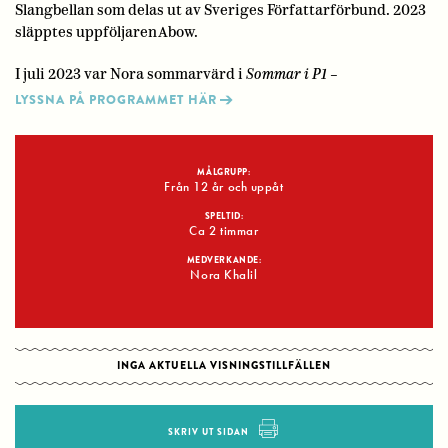
Slangbellan som delas ut av Sveriges Författarförbund. 2023
släpptes uppföljaren Abow.
I juli 2023 var Nora sommarvärd i
Sommar i P1 –
LYSSNA PÅ PROGRAMMET HÄR
MÅLGRUPP:
Från 12 år och uppåt
SPELTID:
Ca 2 timmar
MEDVERKANDE:
Nora Khalil
INGA AKTUELLA VISNINGSTILLFÄLLEN
SKRIV UT SIDAN