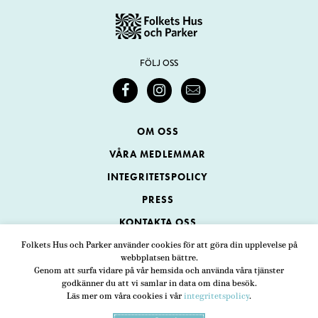
FÖLJ OSS
OM OSS
VÅRA MEDLEMMAR
INTEGRITETSPOLICY
PRESS
KONTAKTA OSS
Folkets Hus och Parker använder cookies för att göra din upplevelse på
webbplatsen bättre.
Folkets Hus och Parker
Genom att surfa vidare på vår hemsida och använda våra tjänster
Swedenborgsgatan 1
ADRESS
godkänner du att vi samlar in data om dina besök.
Läs mer om våra cookies i vår
integritetspolicy
.
118 48 Stockholm