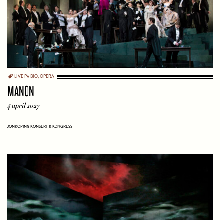
LIVE PÅ BIO
,
OPERA
MANON
4 april 2027
JÖNKÖPING KONSERT & KONGRESS