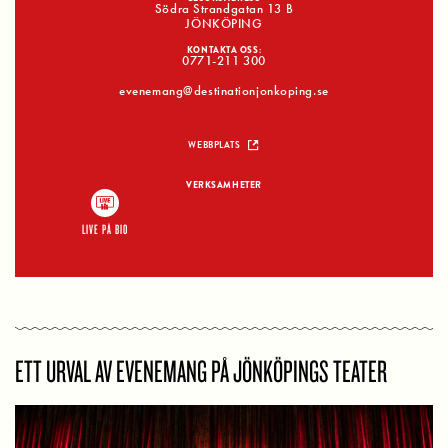
Södra Strandgatan 13 B
JÖNKÖPING
KONTAKTA OSS:
0771-211 300
evenemang@destinationjonkoping.se
WEBBPLATS
VERKSAMHETER
LIVE PÅ BIO
ETT URVAL AV EVENEMANG PÅ JÖNKÖPINGS TEATER