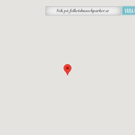
Sök
VÅRA
Sök
på
folketshusochparker.se