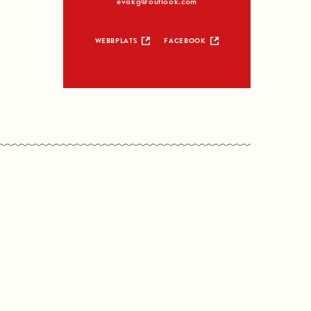
evakg@outlook.com
WEBBPLATS
FACEBOOK