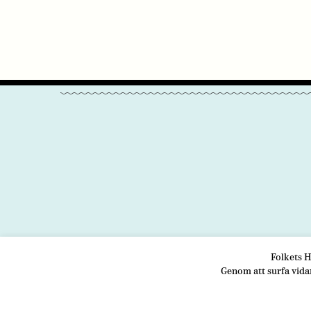
Folkets H
OM OSS
VÅRA
Genom att surfa vida
Folk