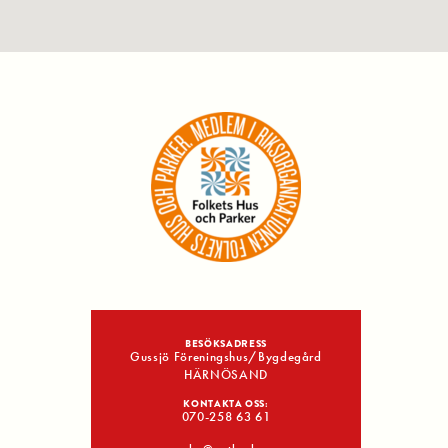
BESÖKSADRESS
Gussjö Föreningshus/Bygdegård
HÄRNÖSAND
KONTAKTA OSS:
070-258 63 61