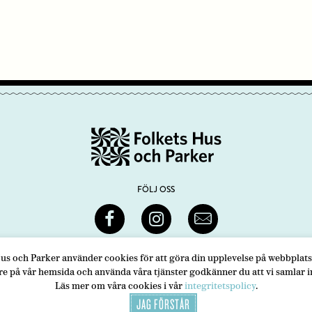
FÖLJ OSS
us och Parker använder cookies för att göra din upplevelse på webbplats
 MEDLEMMAR
INTEGRITETSPOLICY
PRESS
re på vår hemsida och använda våra tjänster godkänner du att vi samlar i
Läs mer om våra cookies i vår
integritetspolicy
.
JAG FÖRSTÅR
ets Hus och Parker
ADRESS
Swedenborgsgatan 1
118 48 Stockholm
TELEFON
08-452 2