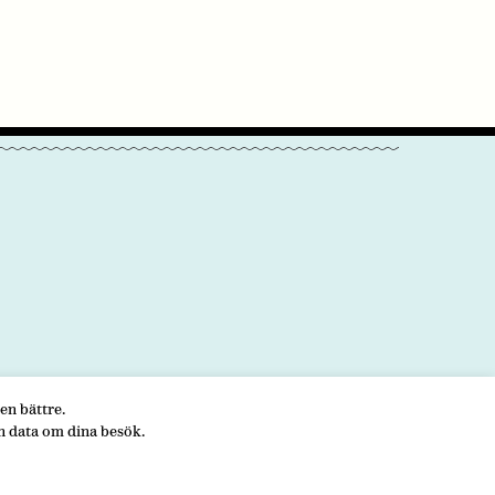
en bättre.
KONTAKTA OSS
n data om dina besök.
5 00