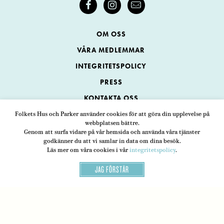
OM OSS
VÅRA MEDLEMMAR
INTEGRITETSPOLICY
PRESS
KONTAKTA OSS
Folkets Hus och Parker använder cookies för att göra din upplevelse på
webbplatsen bättre.
Folkets Hus och Parker
Genom att surfa vidare på vår hemsida och använda våra tjänster
Swedenborgsgatan 1
ADRESS
godkänner du att vi samlar in data om dina besök.
Läs mer om våra cookies i vår
integritetspolicy
.
118 48 Stockholm
JAG FÖRSTÅR
08-452 25 00
TELEFON