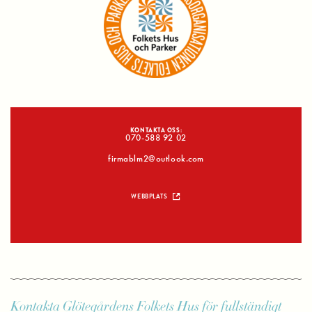
KONTAKTA OSS:
070-588 92 02
firmablm2@outlook.com
WEBBPLATS
Kontakta Glötegårdens Folkets Hus för fullständigt