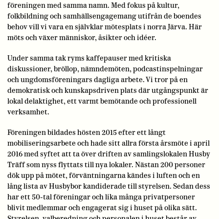
föreningen med samma namn. Med fokus på kultur,
folkbildning och samhällsengagemang utifrån de boendes
behov vill vi vara en självklar mötesplats i norra Järva. Här
möts och växer människor, åsikter och idéer.
Under samma tak ryms kaffepauser med kritiska
diskussioner, bröllop, nämndemöten, podcastinspelningar
och ungdomsföreningars dagliga arbete. Vi tror på en
demokratisk och kunskapsdriven plats där utgångspunkt är
lokal delaktighet, ett varmt bemötande och professionell
verksamhet.
Föreningen bildades hösten 2015 efter ett långt
mobiliseringsarbete och hade sitt allra första årsmöte i april
2016 med syftet att ta över driften av samlingslokalen Husby
Träff som nyss flyttats till nya lokaler. Nästan 200 personer
dök upp på mötet, förväntningarna kändes i luften och en
lång lista av Husbybor kandiderade till styrelsen. Sedan dess
har ett 50-tal föreningar och lika många privatpersoner
blivit medlemmar och engagerat sig i huset på olika sätt.
Styrelsen, valberedning och personalen i huset består av