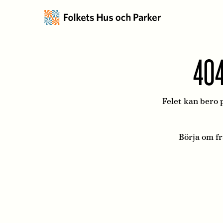
404
Felet kan bero p
Börja om f