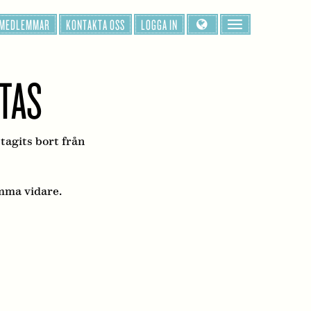
 MEDLEMMAR
KONTAKTA OSS
LOGGA IN
TTAS
 tagits bort från
mma vidare.