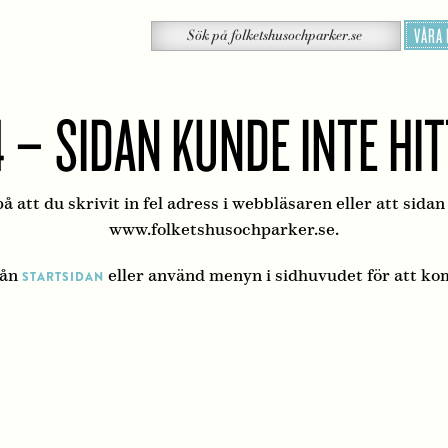
Sök
VÅRA
Sök
på
folketshusochparker.se
 – SIDAN KUNDE INTE HI
å att du skrivit in fel adress i webbläsaren eller att sidan
www.folketshusochparker.se.
rån
eller använd menyn i sidhuvudet för att ko
STARTSIDAN