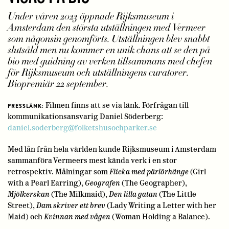
Under våren 2023 öppnade Rijksmuseum i
Amsterdam den största utställningen med Vermeer
som någonsin genomförts. Utställningen blev snabbt
slutsåld men nu kommer en unik chans att se den på
bio med guidning av verken tillsammans med chefen
för Rijksmuseum och utställningens curatorer.
Biopremiär 22 september.
Filmen finns att se via länk. Förfrågan till
PRESSLÄNK:
kommunikationsansvarig Daniel Söderberg:
daniel.soderberg@folketshusochparker.se
Med lån från hela världen kunde Rijksmuseum i Amsterdam
sammanföra Vermeers mest kända verk i en stor
retrospektiv. Målningar som
Flicka med pärlörhänge
(Girl
with a Pearl Earring),
Geografen
(The Geographer),
Mjölkerskan
(The Milkmaid),
Den lilla gatan
(The Little
Street),
Dam skriver ett brev
(Lady Writing a Letter with her
Maid) och
Kvinnan med vågen
(Woman Holding a Balance).