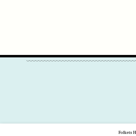
Folkets H
OM OSS
VÅRA