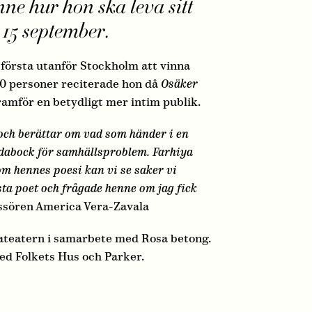
nne hur hon ska leva sitt
 15 september.
 första utanför Stockholm att vinna
00 personer reciterade hon då
Osäker
framför en betydligt mer intim publik.
 och berättar om vad som händer i en
ndabock för samhällsproblem. Farhiya
om hennes poesi kan vi se saker vi
ta poet och frågade henne om jag fick
issören America Vera-Zavala
ateatern i samarbete med Rosa betong.
ed Folkets Hus och Parker.