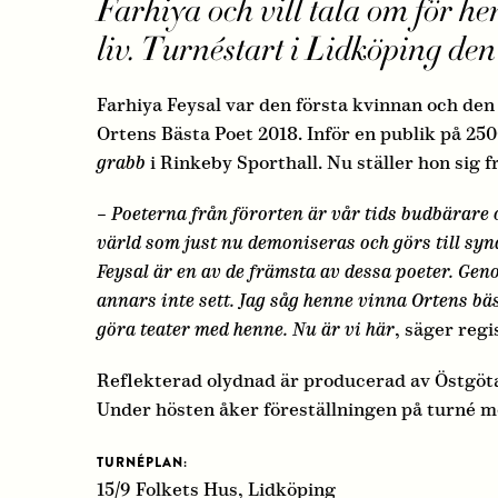
Farhiya och vill tala om för he
liv. Turnéstart i Lidköping den
Farhiya Feysal var den första kvinnan och den
Ortens Bästa Poet 2018. Inför en publik på 25
grabb
i Rinkeby Sporthall. Nu ställer hon sig 
– Poeterna från förorten är vår tids budbärare
värld som just nu demoniseras och görs till sy
Feysal är en av de främsta av dessa poeter. Gen
annars inte sett.
Jag såg henne vinna Ortens bäs
göra teater med henne. Nu är vi här
, säger reg
Reflekterad olydnad är producerad av Östgöt
Under hösten åker föreställningen på turné m
TURNÉPLAN:
15/9 Folkets Hus, Lidköping