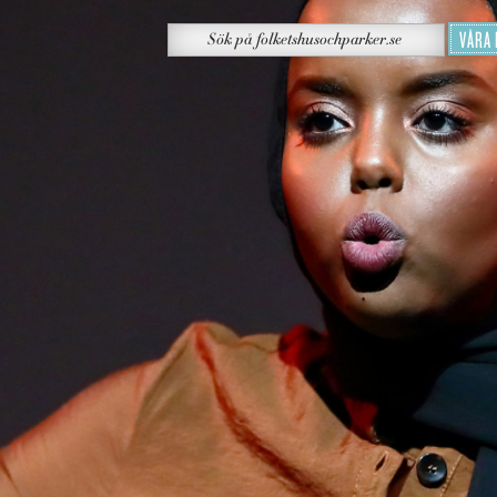
Sök
VÅRA
Sök
på
folketshusochparker.se