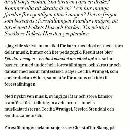
är att börja skolan. Ska läraren vara en drake?
Kommer alla att skratta åt en? Och hur många
fjärilar får egentligen plats i magen? Det är frågor
som besvaras i föreställningen Fjärilar i magen, på
turné med Folkets Hus och Parker. Turnéstart i
Söråkers Folkets Hus den 5 september.
– Jag ville skriva en musikal för barn, med dockor, med stora
delar musik, humor och lite pedagogik. Resultatet blev
Fjärilar i magen – en dockmusikal om vänskap
! Att se hur
barnen är med under hela föreställningen och skrattar och
dansar med oss är fantastiskt, säger Cecilia Wrangel, som
spelar dockan Wilma, samt står för manus och idé till
föreställningen.
Med nyskriven musik, svängiga låtar och stora känslor
framförs föreställningen av de professionella
musikalartisterna Cecilia Wrangel, Jessica Stendahl och
Sandra Caménisch.
Föreställningen ackompanjeras av Christoffer Skoug på