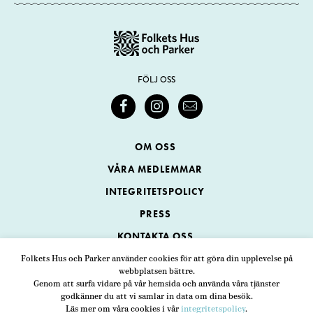
FÖLJ OSS
OM OSS
VÅRA MEDLEMMAR
INTEGRITETSPOLICY
PRESS
KONTAKTA OSS
Folkets Hus och Parker använder cookies för att göra din upplevelse på
webbplatsen bättre.
Folkets Hus och Parker
Genom att surfa vidare på vår hemsida och använda våra tjänster
Swedenborgsgatan 1
ADRESS
godkänner du att vi samlar in data om dina besök.
Läs mer om våra cookies i vår
integritetspolicy
.
118 48 Stockholm