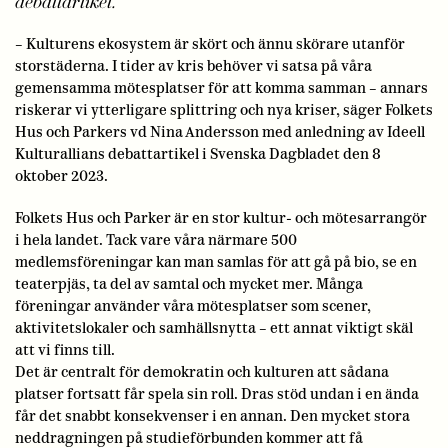
debattartikel.
– Kulturens ekosystem är skört och ännu skörare utanför
storstäderna. I tider av kris behöver vi satsa på våra
gemensamma mötesplatser för att komma samman – annars
riskerar vi ytterligare splittring och nya kriser, säger Folkets
Hus och Parkers vd Nina Andersson med anledning av Ideell
Kulturallians debattartikel i Svenska Dagbladet den 8
oktober 2023.
Folkets Hus och Parker är en stor kultur- och mötesarrangör
i hela landet. Tack vare våra närmare 500
medlemsföreningar kan man samlas för att gå på bio, se en
teaterpjäs, ta del av samtal och mycket mer. Många
föreningar använder våra mötesplatser som scener,
aktivitetslokaler och samhällsnytta – ett annat viktigt skäl
att vi finns till.
Det är centralt för demokratin och kulturen att sådana
platser fortsatt får spela sin roll. Dras stöd undan i en ända
får det snabbt konsekvenser i en annan. Den mycket stora
neddragningen på studieförbunden kommer att få