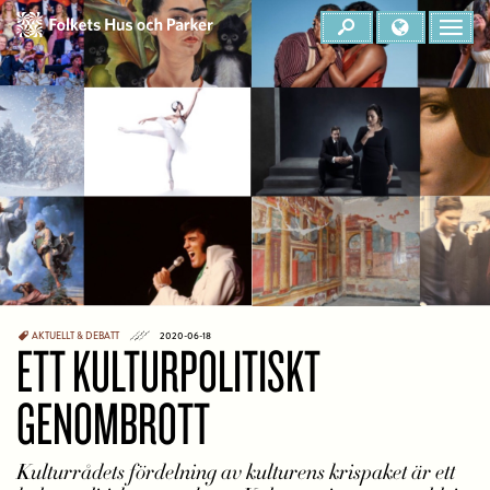
AKTUELLT & DEBATT
2020-06-18
ETT KULTURPOLITISKT
GENOMBROTT
Kulturrådets fördelning av kulturens krispaket är ett