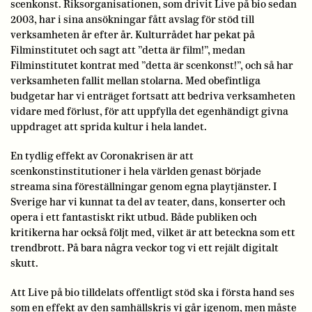
scenkonst. Riksorganisationen, som drivit Live på bio sedan
2003, har i sina ansökningar fått avslag för stöd till
verksamheten år efter år. Kulturrådet har pekat på
Filminstitutet och sagt att ”detta är film!”, medan
Filminstitutet kontrat med ”detta är scenkonst!”, och så har
verksamheten fallit mellan stolarna. Med obefintliga
budgetar har vi enträget fortsatt att bedriva verksamheten
vidare med förlust, för att uppfylla det egenhändigt givna
uppdraget att sprida kultur i hela landet.
En tydlig effekt av Coronakrisen är att
scenkonstinstitutioner i hela världen genast började
streama sina föreställningar genom egna playtjänster. I
Sverige har vi kunnat ta del av teater, dans, konserter och
opera i ett fantastiskt rikt utbud. Både publiken och
kritikerna har också följt med, vilket är att beteckna som ett
trendbrott. På bara några veckor tog vi ett rejält digitalt
skutt.
Att Live på bio tilldelats offentligt stöd ska i första hand ses
som en effekt av den samhällskris vi går igenom, men måste