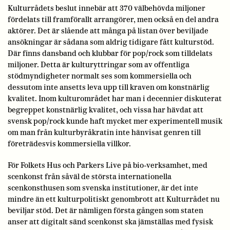
Kulturrådets beslut innebär att 370 välbehövda miljoner
fördelats till framförallt arrangörer, men också en del andra
aktörer. Det är slående att många på listan över beviljade
ansökningar är sådana som aldrig tidigare fått kulturstöd.
Där finns dansband och klubbar för pop/rock som tilldelats
miljoner. Detta är kulturyttringar som av offentliga
stödmyndigheter normalt ses som kommersiella och
dessutom inte ansetts leva upp till kraven om konstnärlig
kvalitet. Inom kulturområdet har man i decennier diskuterat
begreppet konstnärlig kvalitet, och vissa har hävdat att
svensk pop/rock kunde haft mycket mer experimentell musik
om man från kulturbyråkratin inte hänvisat genren till
företrädesvis kommersiella villkor.
För Folkets Hus och Parkers Live på bio-verksamhet, med
scenkonst från såväl de största internationella
scenkonsthusen som svenska institutioner, är det inte
mindre än ett kulturpolitiskt genombrott att Kulturrådet nu
beviljar stöd. Det är nämligen första gången som staten
anser att digitalt sänd scenkonst ska jämställas med fysisk