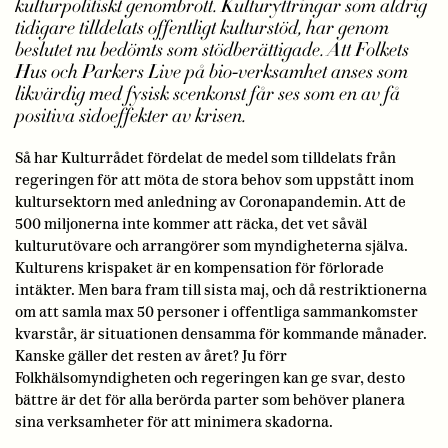
kulturpolitiskt genombrott. Kulturyttringar som aldrig
tidigare tilldelats offentligt kulturstöd, har genom
beslutet nu bedömts som stödberättigade. Att Folkets
Hus och Parkers Live på bio-verksamhet anses som
likvärdig med fysisk scenkonst får ses som en av få
positiva sidoeffekter av krisen.
Så har Kulturrådet fördelat de medel som tilldelats från
regeringen för att möta de stora behov som uppstått inom
kultursektorn med anledning av Coronapandemin. Att de
500 miljonerna inte kommer att räcka, det vet såväl
kulturutövare och arrangörer som myndigheterna själva.
Kulturens krispaket är en kompensation för förlorade
intäkter. Men bara fram till sista maj, och då restriktionerna
om att samla max 50 personer i offentliga sammankomster
kvarstår, är situationen densamma för kommande månader.
Kanske gäller det resten av året? Ju förr
Folkhälsomyndigheten och regeringen kan ge svar, desto
bättre är det för alla berörda parter som behöver planera
sina verksamheter för att minimera skadorna.