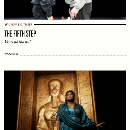
LIVE PÅ BIO
,
TEATER
THE FIFTH STEP
Visas på bio nu!
STOCKHOLM