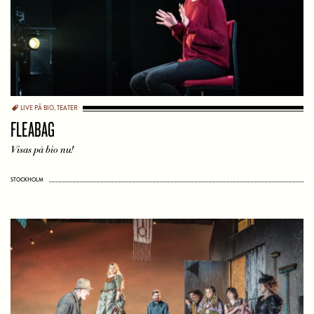
LIVE PÅ BIO
,
TEATER
FLEABAG
Visas på bio nu!
STOCKHOLM