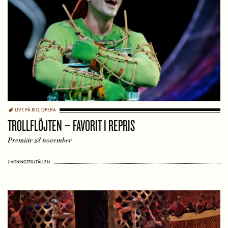
LIVE PÅ BIO
,
OPERA
TROLLFLÖJTEN – FAVORIT I REPRIS
Premiär 28 november
2 VISNINGSTILLFÄLLEN