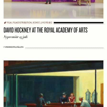
FILM
,
FILMDISTRIBUTION
,
KONST
,
LIVE PÅ BIO
DAVID HOCKNEY AT THE ROYAL ACADEMY OF ARTS
Nypremiär 25 juli
7 VISNINGSTILLFÄLLEN