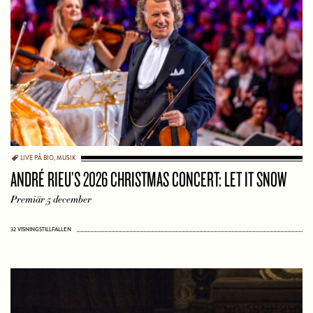
LIVE PÅ BIO
,
MUSIK
ANDRÉ RIEU’S 2026 CHRISTMAS CONCERT: LET IT SNOW
Premiär 5 december
32 VISNINGSTILLFÄLLEN