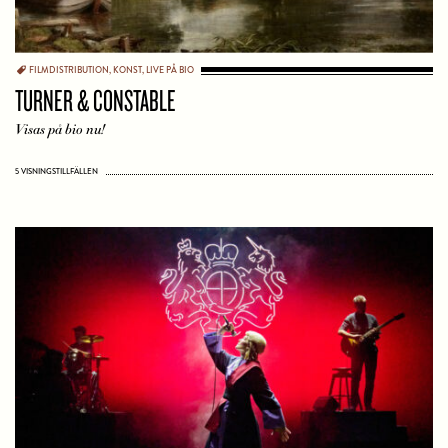
FILMDISTRIBUTION
,
KONST
,
LIVE PÅ BIO
TURNER & CONSTABLE
Visas på bio nu!
5 VISNINGSTILLFÄLLEN