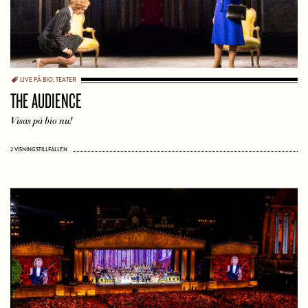
LIVE PÅ BIO
,
TEATER
THE AUDIENCE
Visas på bio nu!
2 VISNINGSTILLFÄLLEN