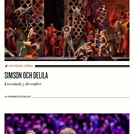
LIVE PÅ BIO
,
OPERA
SIMSON OCH DELILA
Livesänds 5 december
43 VISNINGSTILLFÄLLEN