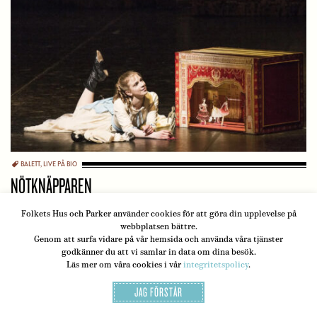
BALETT
,
LIVE PÅ BIO
NÖTKNÄPPAREN
Premiär 29 november
Folkets Hus och Parker använder cookies för att göra din upplevelse på
webbplatsen bättre.
4 VISNINGSTILLFÄLLEN
Genom att surfa vidare på vår hemsida och använda våra tjänster
godkänner du att vi samlar in data om dina besök.
Läs mer om våra cookies i vår
integritetspolicy
.
JAG FÖRSTÅR