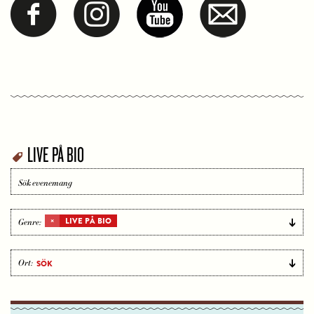
LIVE PÅ BIO
Sök
S
evenemang
×
LIVE PÅ BIO
Genre:
Ort: