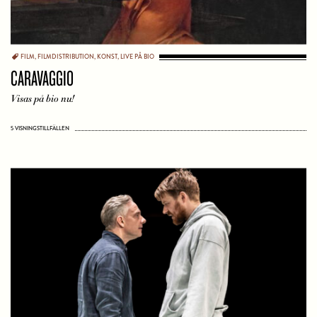
FILM
,
FILMDISTRIBUTION
,
KONST
,
LIVE PÅ BIO
CARAVAGGIO
Visas på bio nu!
5 VISNINGSTILLFÄLLEN