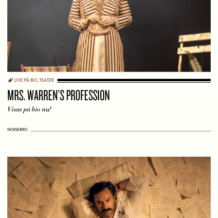
LIVE PÅ BIO
,
TEATER
MRS. WARREN’S PROFESSION
Visas på bio nu!
NOSSEBRO