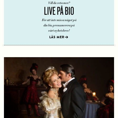
Vill du veta mer?
LIVE PÅ BIO
För att inte missa något på
din bio, prenumerera på
vårt nyhetsbrev!
LÄS MER