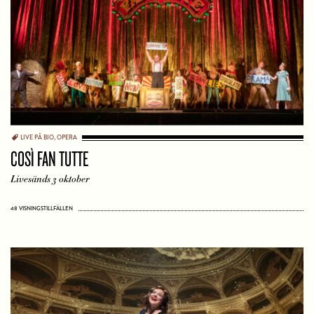
LIVE PÅ BIO
,
OPERA
COSÌ FAN TUTTE
Livesänds 3 oktober
48 VISNINGSTILLFÄLLEN