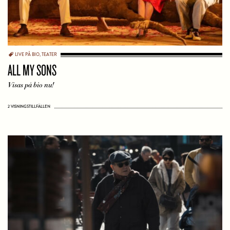
LIVE PÅ BIO
,
TEATER
ALL MY SONS
Visas på bio nu!
2 VISNINGSTILLFÄLLEN