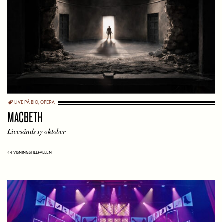
LIVE PÅ BIO
,
OPERA
MACBETH
Livesänds 17 oktober
44 VISNINGSTILLFÄLLEN