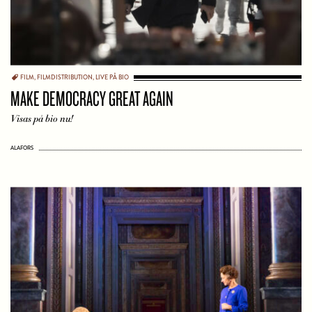
FILM
,
FILMDISTRIBUTION
,
LIVE PÅ BIO
MAKE DEMOCRACY GREAT AGAIN
Visas på bio nu!
ALAFORS