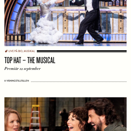
LIVE PÅ BIO
,
MUSIKAL
TOP HAT – THE MUSICAL
Premiär 12 september
8 VISNINGSTILLFÄLLEN