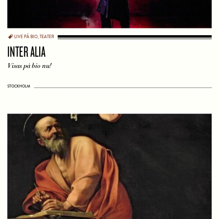
LIVE PÅ BIO
,
TEATER
INTER ALIA
Visas på bio nu!
STOCKHOLM