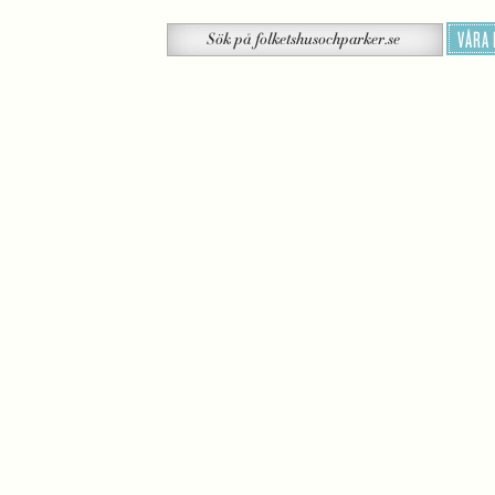
Sök
VÅRA
Sök
på
folketshusochparker.se