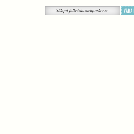
Sök
VÅRA
Sök
på
folketshusochparker.se