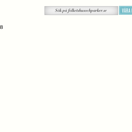
Sök
VÅRA
Sök
på
folketshusochparker.se
28