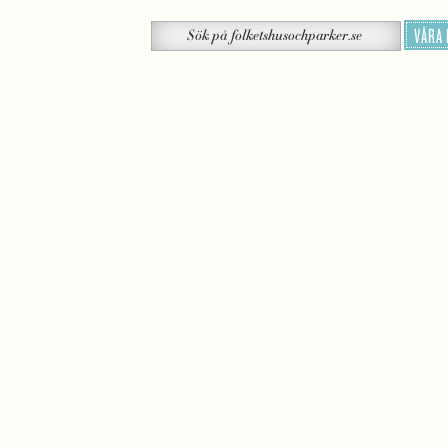
Sök
VÅRA
Sök
på
folketshusochparker.se