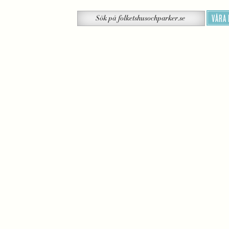
Sök
VÅRA
Sök
på
folketshusochparker.se