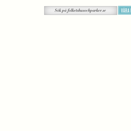
Sök
VÅRA
Sök
på
folketshusochparker.se