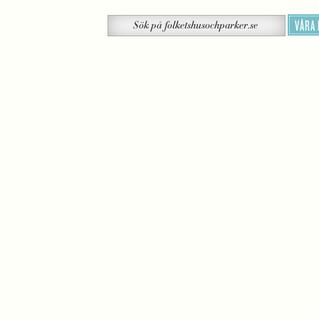
Sök
VÅRA
Sök
på
folketshusochparker.se