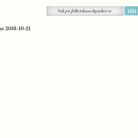
Sök
VÅRA
Sök
på
folketshusochparker.se
us 2018-10-21