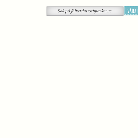
Sök
VÅRA
Sök
på
folketshusochparker.se