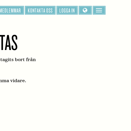
 MEDLEMMAR
KONTAKTA OSS
LOGGA IN
TTAS
 tagits bort från
mma vidare.