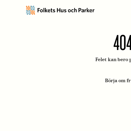
404
Felet kan bero p
Börja om f