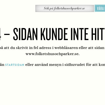
Sök
VÅRA
Sök
på
folketshusochparker.se
 – SIDAN KUNDE INTE HI
å att du skrivit in fel adress i webbläsaren eller att sidan
www.folketshusochparker.se.
rån
eller använd menyn i sidhuvudet för att ko
STARTSIDAN