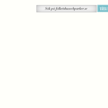
Sök
VÅRA
Sök
på
folketshusochparker.se