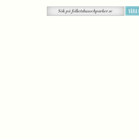
Sök
VÅRA
Sök
på
folketshusochparker.se