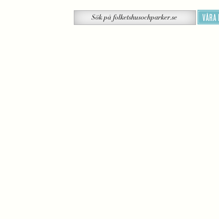
Sök
VÅRA
Sök
på
folketshusochparker.se