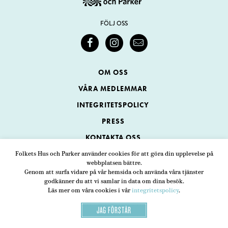
FÖLJ OSS
OM OSS
VÅRA MEDLEMMAR
INTEGRITETSPOLICY
PRESS
KONTAKTA OSS
Folkets Hus och Parker använder cookies för att göra din upplevelse på
webbplatsen bättre.
Folkets Hus och Parker
Genom att surfa vidare på vår hemsida och använda våra tjänster
Swedenborgsgatan 1
ADRESS
godkänner du att vi samlar in data om dina besök.
Läs mer om våra cookies i vår
integritetspolicy
.
118 48 Stockholm
JAG FÖRSTÅR
08-452 25 00
TELEFON