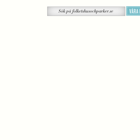
Sök
VÅRA
Sök
på
folketshusochparker.se