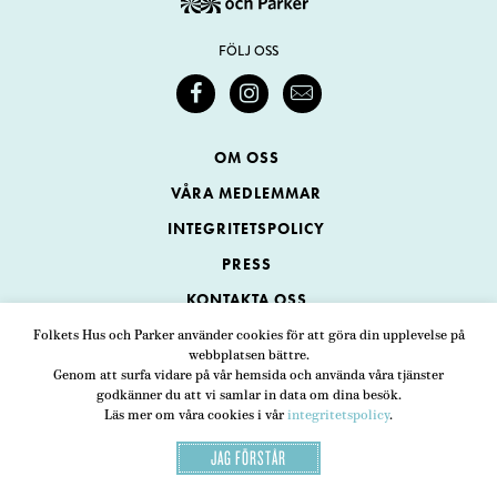
FÖLJ OSS
OM OSS
VÅRA MEDLEMMAR
INTEGRITETSPOLICY
PRESS
KONTAKTA OSS
Folkets Hus och Parker använder cookies för att göra din upplevelse på
webbplatsen bättre.
Folkets Hus och Parker
Genom att surfa vidare på vår hemsida och använda våra tjänster
Swedenborgsgatan 1
ADRESS
godkänner du att vi samlar in data om dina besök.
Läs mer om våra cookies i vår
integritetspolicy
.
118 48 Stockholm
JAG FÖRSTÅR
08-452 25 00
TELEFON