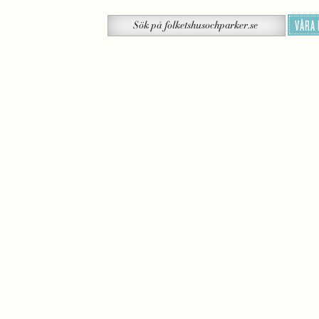
Sök
VÅRA
Sök
på
folketshusochparker.se