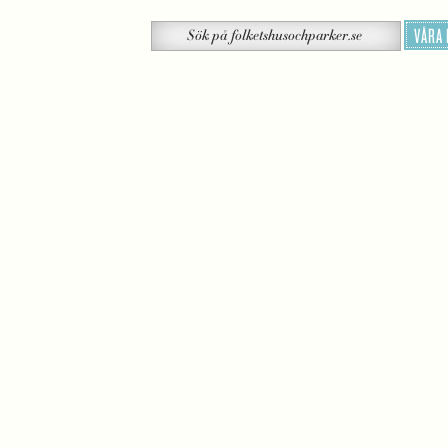
Sök
VÅRA
Sök
på
folketshusochparker.se