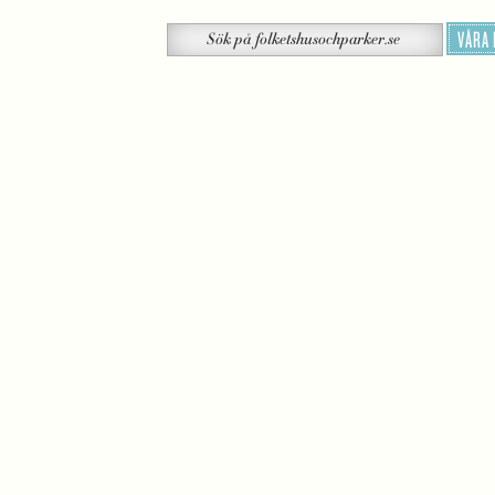
Sök
VÅRA
Sök
på
folketshusochparker.se