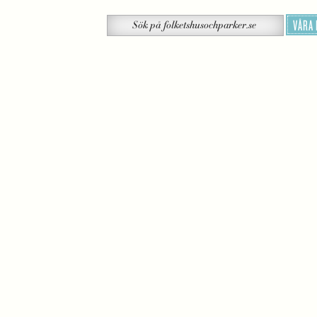
Sök
VÅRA
Sök
på
folketshusochparker.se