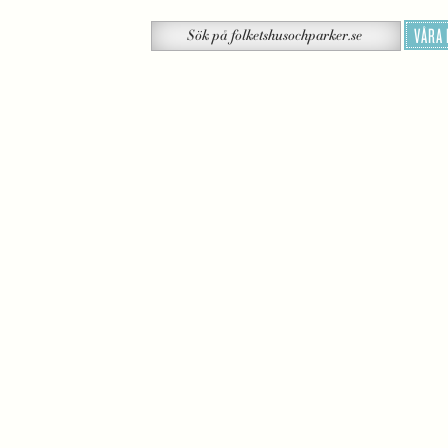
Sök
VÅRA
Sök
på
folketshusochparker.se