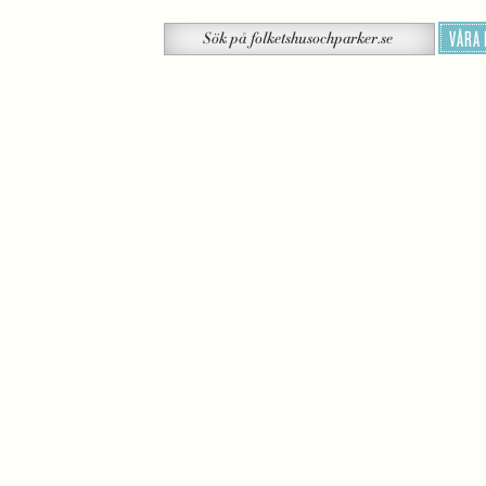
Sök
VÅRA
Sök
på
folketshusochparker.se