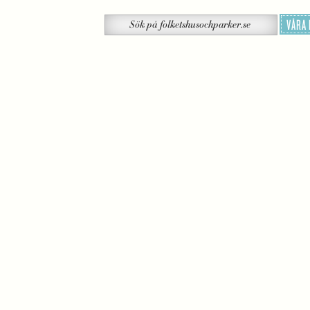
Sök
VÅRA
Sök
på
folketshusochparker.se